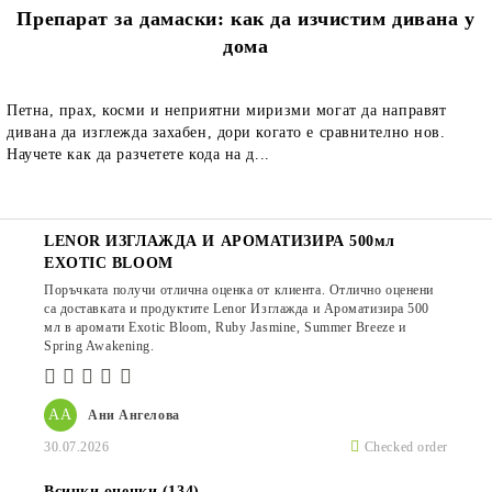
Препарат за дамаски: как да изчистим дивана у
дома
Петна, прах, косми и неприятни миризми могат да направят
дивана да изглежда захабен, дори когато е сравнително нов.
Научете как да разчетете кода на д...
LENOR ИЗГЛАЖДА И АРОМАТИЗИРА 500мл
EXOTIC BLOOM
Поръчката получи отлична оценка от клиента. Отлично оценени
са доставката и продуктите Lenor Изглажда и Ароматизира 500
мл в аромати Exotic Bloom, Ruby Jasmine, Summer Breeze и
Spring Awakening.
АА
Ани Ангелова
30.07.2026
Checked order
Всички оценки (134)