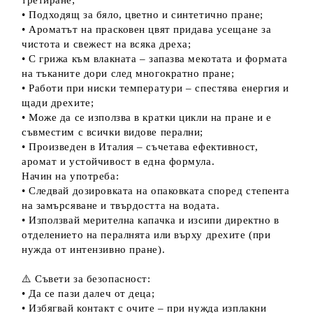
третиране;
• Подходящ за бяло, цветно и синтетично пране;
• Ароматът на прасковен цвят придава усещане за
чистота и свежест на всяка дреха;
• С грижа към влакната – запазва мекотата и формата
на тъканите дори след многократно пране;
• Работи при ниски температури – спестява енергия и
щади дрехите;
• Може да се използва в кратки цикли на пране и е
съвместим с всички видове перални;
• Произведен в Италия – съчетава ефективност,
аромат и устойчивост в една формула.
Начин на употреба:
• Следвай дозировката на опаковката според степента
на замърсяване и твърдостта на водата.
• Използвай мерителна капачка и изсипи директно в
отделението на пералнята или върху дрехите (при
нужда от интензивно пране).
⚠️ Съвети за безопасност:
• Да се пази далеч от деца;
• Избягвай контакт с очите – при нужда изплакни