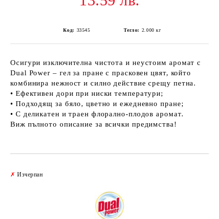
13.59 лв.
Код:
33545
Тегло:
2.000
кг
Осигури изключителна чистота и неустоим аромат с
Dual Power – гел за пране с прасковен цвят, който
комбинира нежност и силно действие срещу петна.
• Ефективен дори при ниски температури;
• Подходящ за бяло, цветно и ежедневно пране;
• С деликатен и траен флорално-плодов аромат.
Виж пълното описание за всички предимства!
Добави в желани
✗
Изчерпан