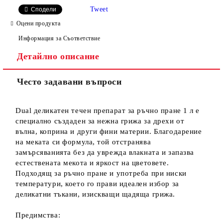
Tweet
Сподели
Оцени продукта
Информация за Съответствие
Детайлно описание
Често задавани въпроси
Dual деликатен течен препарат за ръчно пране 1 л е
специално създаден за нежна грижа за дрехи от
вълна, коприна и други фини материи. Благодарение
на меката си формула, той отстранява
замърсяванията без да уврежда влакната и запазва
естествената мекота и яркост на цветовете.
Подходящ за ръчно пране и употреба при ниски
температури, което го прави идеален избор за
деликатни тъкани, изискващи щадяща грижа.
Предимства: