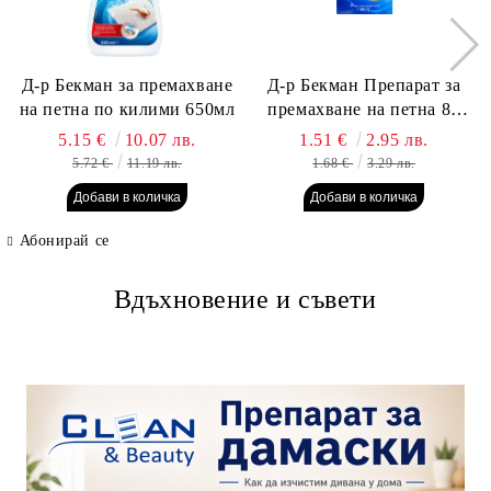
Д-р Бекман за премахване
Д-р Бекман Препарат за
на петна по килими 650мл
премахване на петна 80
гр. Пауч
5.15 €
10.07 лв.
1.51 €
2.95 лв.
5.72 €
11.19 лв.
1.68 €
3.29 лв.
Абонирай се
Вдъхновение и съвети