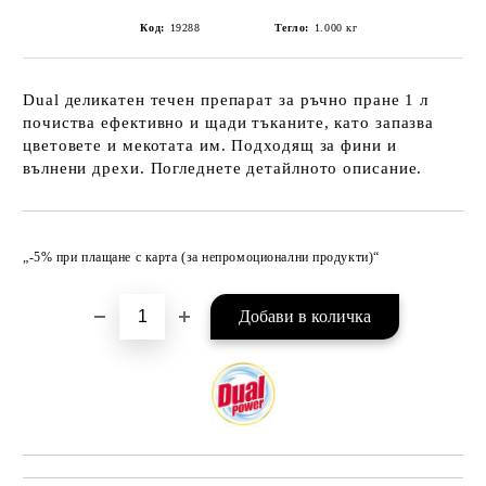
Код:
19288
Тегло:
1.000
кг
Dual деликатен течен препарат за ръчно пране 1 л
почиства ефективно и щади тъканите, като запазва
цветовете и мекотата им. Подходящ за фини и
вълнени дрехи. Погледнете детайлното описание.
Добави в желани
„-5% при плащане с карта (за непромоционални продукти)“