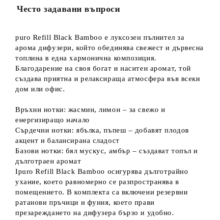
Често задавани въпроси
puro Refill Black Bamboo е луксозен пълнител за
арома дифузери, който обединява свежест и дървесна
топлина в една хармонична композиция.
Благодарение на своя богат и наситен аромат, той
създава приятна и релаксираща атмосфера във всеки
дом или офис.
Връхни нотки: жасмин, лимон – за свежо и
енергизиращо начало
Сърдечни нотки: ябълка, пъпеш – добавят плодов
акцент и балансирана сладост
Базови нотки: бял мускус, амбър – създават топъл и
дълготраен аромат
Ipuro Refill Black Bamboo осигурява дълготрайно
ухание, което равномерно се разпространява в
помещението. В комплекта са включени резервни
ратанови пръчици и фуния, което прави
презареждането на дифузера бързо и удобно.