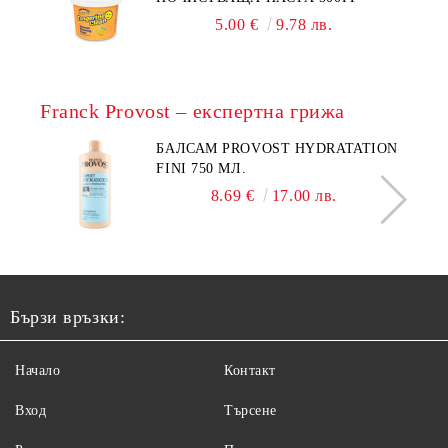
5.00 €
9.78 лв.
Franck Provost – експертна грижа
БАЛСАМ PROVOST HYDRATATION
FINI 750 МЛ.
8.69 €
17.00 лв.
Бързи връзки:
Начало
Контакт
Вход
Търсене