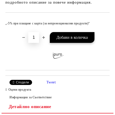
подробното описание за повече информация.
Добави в желани
„-5% при плащане с карта (за непромоционални продукти)“
Tweet
Сподели
Оцени продукта
Информация за Съответствие
Детайлно описание