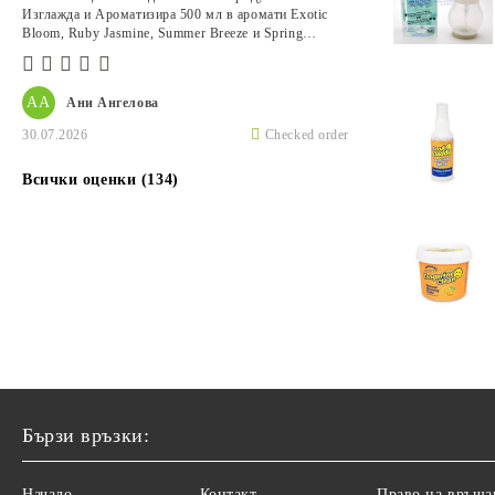
Изглажда и Ароматизира 500 мл в аромати Exotic
Bloom, Ruby Jasmine, Summer Breeze и Spring
Awakening.
АА
Ани Ангелова
30.07.2026
Checked order
Всички оценки (134)
Бързи връзки:
Начало
Контакт
Право на връща