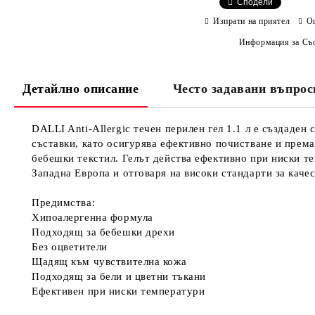
Сподели
Изпрати на приятел
О
Информация за Съо
Детайлно описание
Често задавани въпрос
DALLI Anti-Allergic течен перилен гел 1.1 л е създаден
съставки, като осигурява ефективно почистване и према
бебешки текстил. Гелът действа ефективно при ниски те
Западна Европа и отговаря на високи стандарти за каче
Предимства:
Хипоалергенна формула
Подходящ за бебешки дрехи
Без оцветители
Щадящ към чувствителна кожа
Подходящ за бели и цветни тъкани
Ефективен при ниски температури