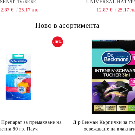
SENSITIV/БЕБЕ
UNIVERSAL НАТУР
12.87 €
25.17 лв.
12.87 €
25.17 лв
Ново в асортимента
-10%
 Препарат за премахване на
Д-р Бекман Кърпички за тъ
петна 80 гр. Пауч
освежаване на влакната