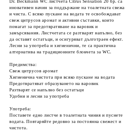
Dr. Beckmann WC листчета Citrus Sensation 20 бр. са
иновативен начин за поддържане на тоалетната свежа
и чиста. С всяко пускане на водата те освобождават
свеж цитрусов аромат и активни съставки, които
помагат за предотвратяване на варовик и
замърсявания. Листчетата се разтварят напълно, без
да оставят остатъци, и осигуряват дълготраен ефект.
Лесни за употреба и хигиенични, те са практична
алтернатива на традиционните блокчета за WC.
Предимства:
Свеж цитрусов аромат
Хигиенична чистота при всяко пускане на водата
Предотвратяват образуването на варовик
Разтварят се напълно без остатъци
Удобни и лесни за употреба
Употреба:
Поставете едно листче в тоалетната чиния и пуснете
водата. Повтаряйте редовно за постоянна свежест и
чистота.