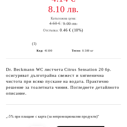
8.10 лв.
Каталожна цена:
4.60 €
9.00 лв.
0.46 € (10%)
Отстъпка:
(1)
Код:
41100
Тегло:
0.500
кг
Dr. Beckmann WC листчета Citrus Sensation 20 бр.
осигуряват дълготрайна свежест и хигиенична
чистота при всяко пускане на водата. Практично
решение за тоалетната чиния. Погледнете детайлното
описание.
Добави в желани
„-5% при плащане с карта (за непромоционални продукти)“