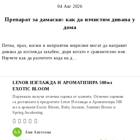
04 Авг 2026
Препарат за дамаски: как да изчистим дивана у
дома
Петна, прах, косми и неприятни миризми могат да направят
дивана да изглежда захабен, дори когато е сравнително нов.
Научете как да разчетете кода на д...
LENOR ИЗГЛАЖДА И АРОМАТИЗИРА 500мл
EXOTIC BLOOM
Поръчката получи отлична оценка от клиента. Отлично оценени
са доставката и продуктите Lenor Изглажда и Ароматизира 500
мл в аромати Exotic Bloom, Ruby Jasmine, Summer Breeze и
Spring Awakening.
АА
Ани Ангелова