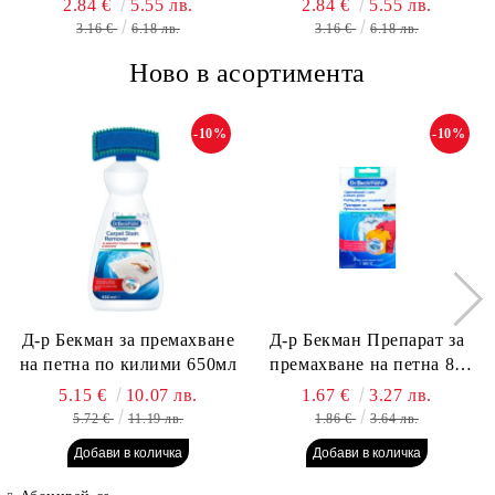
2.84 €
5.55 лв.
2.84 €
5.55 лв.
ДЕЗОДОРАНТ 50МЛ
ЛЕПИЛО 50МЛ
3.16 €
6.18 лв.
3.16 €
6.18 лв.
Ново в асортимента
-10%
-10%
Д-р Бекман за премахване
Д-р Бекман Препарат за
на петна по килими 650мл
премахване на петна 80
гр. Пауч
5.15 €
10.07 лв.
1.67 €
3.27 лв.
5.72 €
11.19 лв.
1.86 €
3.64 лв.