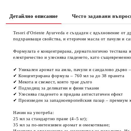
Детайлно описание
Често задавани въпрос
Tesori d'Oriente Ayurveda е създаден с вдъхновение от 
подхранващи свойства, и етерични масла от пачули и с
Формулата е концентрирана, дерматологично тествана и
електричество и улеснява гладенето, като същевременно
✔ Уникален аромат на амла, пачули и сандалово дърво 
✔ Концентрирана формула – 760 мл за до 38 пранета
✔ Мекота и свежест, която трае дълго
✔ Подходящ за деликатни и фини тъкани
✔ Улеснява гладенето и придава антистатичен ефект
✔ Произведен за западноевропейския пазар – премиум 
Начин на употреба:
25 мл за стандартно пране (4–5 кг);
35 мл за по-интензивен аромат и омекотяване;