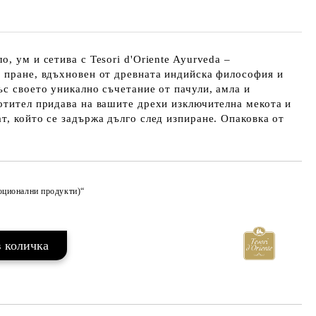
, ум и сетива с Tesori d'Oriente Ayurveda –
 пране, вдъхновен от древната индийска философия и
ъс своето уникално съчетание от пачули, амла и
отител придава на вашите дрехи изключителна мекота и
т, който се задържа дълго след изпиране. Опаковка от
моционални продукти)“
Добави в желани