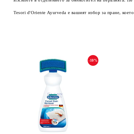
Изсипете в отделението за омекотител на пералнята. Не
Tesori d'Oriente Ayurveda е вашият избор за пране, кое
-10%