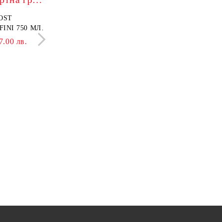
OST
БАЛСАМ PROVOST
INI 750 МЛ.
LISSAGE+ ONDULATI 750
МЛ.
7.00 лв.
8.69 €
17.00 лв.