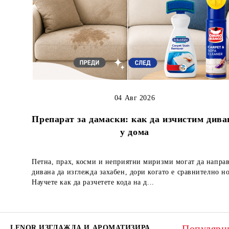
04 Авг 2026
Препарат за дамаски: как да изчистим дива
у дома
Петна, прах, косми и неприятни миризми могат да напра
дивана да изглежда захабен, дори когато е сравнително но
Научете как да разчетете кода на д...
Популярн
LENOR ИЗГЛАЖДА И АРОМАТИЗИРА