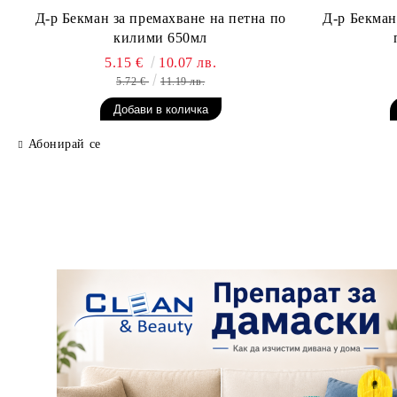
Д-р Бекман за премахване на петна по
Д-р Бекман
килими 650мл
5.15 €
10.07 лв.
5.72 €
11.19 лв.
Абонирай се