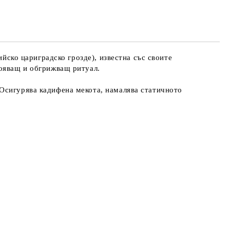
ийско цариградско грозде), известна със своите
кояващ и обгрижващ ритуал.
 Осигурява кадифена мекота, намалява статичното