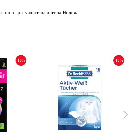
ектно от ритуалите на древна Индия.
-10%
-10%