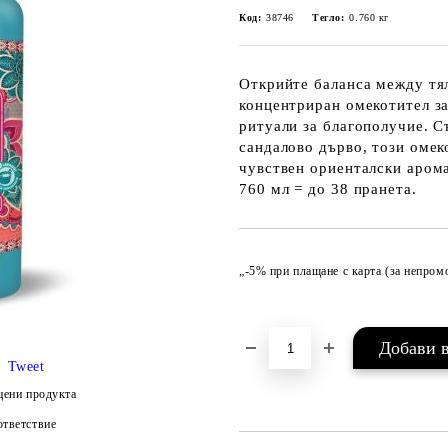
Код:
38746
Тегло:
0.760
кг
Открийте баланса между тяло
концентриран омекотител за
ритуали за благополучие. С
сандалово дърво, този омек
чувствен ориенталски арома
760 мл = до 38 пранета.
„-5% при плащане с карта (за непро
Tweet
цени продукта
тветствие