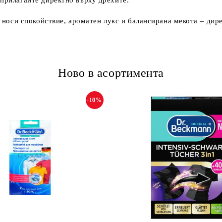
 прилагайте директно върху дрехите.
то носи спокойствие, ароматен лукс и балансирана мекота – дир
Ново в асортимента
-10%