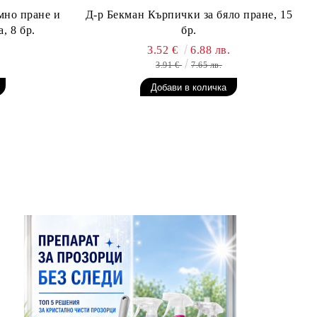
мно пране и
Д-р Бекман Кърпички за бяло пране, 15
, 8 бр.
бр.
3.52 €
6.88 лв.
3.91 €
7.65 лв.