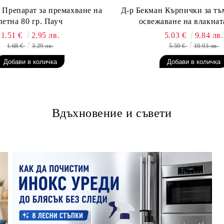
 Препарат за премахване на
Д-р Бекман Кърпички за тъ
петна 80 гр. Пауч
освежаване на влакната
1.51 €
2.95 лв.
5.03 €
9.84 лв.
1.68 €
3.29 лв.
5.59 €
10.93 лв.
Вдъхновение и съвети