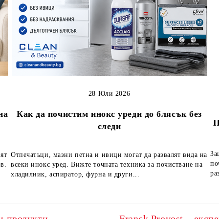
28 Юли 2026
на
Как да почистим инокс уреди до блясък без
П
следи
За
вят
Отпечатъци, мазни петна и ивици могат да развалят вида на
по
в.
всеки инокс уред. Вижте точната техника за почистване на
ра
хладилник, аспиратор, фурна и други...
и продукти