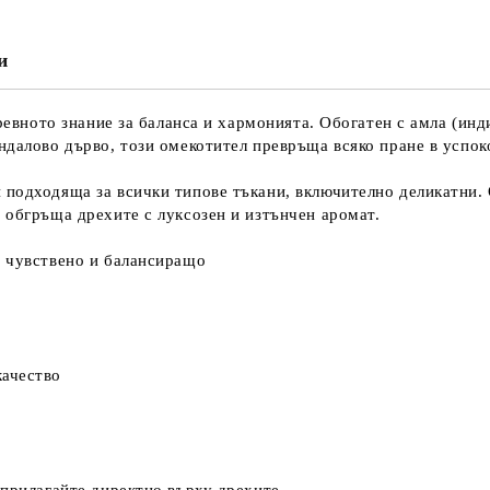
и
древното знание за баланса и хармонията. Обогатен с амла (инд
андалово дърво, този омекотител превръща всяко пране в успо
 подходяща за всички типове тъкани, включително деликатни.
 обгръща дрехите с луксозен и изтънчен аромат.
– чувствено и балансиращо
качество