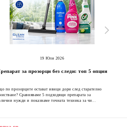
19 Юли 2026
Как д
репарат за прозорци без следи: топ 5 опции
що по прозорците остават ивици дори след старателно
Кожените
чистване? Сравняваме 5 подходящи препарата за
но непод
злични нужди и показваме точната техника за чи...
лесно по
Franck Provost – експертна грижа