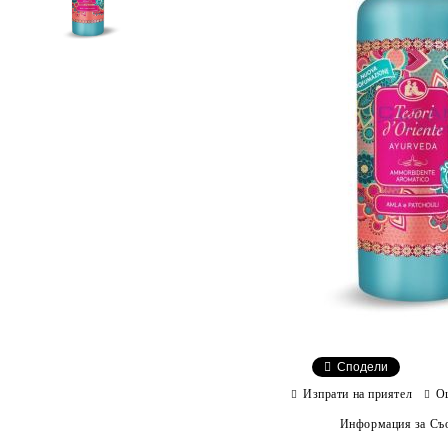
Сподели
Изпрати на приятел
О
Информация за Съо