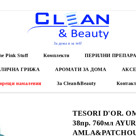
За дома и за теб!
he Pink Stuff
Комплекти
ПЕРИЛНИ ПРЕПАР
 ЛИЧНА ГРИЖА
АРОМАТИ ЗА ДОМА
АКСЕ
орещи намаления
За Clean&Beauty
Контак
TESORI D'OR. 
38пр. 760мл AYU
AMLA&PATCHOU