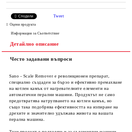
Tweet
Сподели
Оцени продукта
Информация за Съответствие
Детайлно описание
Често задавани въпроси
Sano - Scale Remover е революционен препарат,
специално създаден за бързо и ефективно премахване
на котлен камък от нагревателните елементи на
автоматични перални машини. Продуктът не само
предотвратява натрупването на котлен камък, но
също така подобрява ефективността на изпиране на
дрехите и значително удължава живота на вашата
перална машина.
Този продукт е подходящ и за съдомиялни машини,