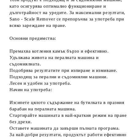
като осигурява оптимално функциониране и
дълготрайност на уредите. За максимални резултати,
Sano - Scale Remover се препоръчва за употреба при
всяко зареждане на пране.
Основни предимства:
Премахва котления камък бързо и ефективно.
Удължава живота на пералната машина и
съдомиялната.
Подобрява резултатите при изпиране и измиване.
Подходящ за перални и съдомиялни машини.
Лесен и удобен за употреба.
Начин на употреба:
Изсипете цялото съдържание на бутилката в празния
барабан на пералната машина.
Стартирайте машината в най-краткия режим на пране
без дрехи.
Оставете машината да завърши пълната програма.
За най-добри резултати, продуктът работи ефективно