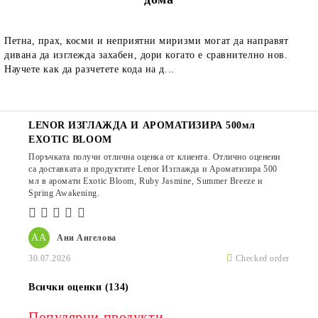
Петна, прах, косми и неприятни миризми могат да направят
дивана да изглежда захабен, дори когато е сравнително нов.
Научете как да разчетете кода на д...
LENOR ИЗГЛАЖДА И АРОМАТИЗИРА 500мл
EXOTIC BLOOM
Поръчката получи отлична оценка от клиента. Отлично оценени
са доставката и продуктите Lenor Изглажда и Ароматизира 500
мл в аромати Exotic Bloom, Ruby Jasmine, Summer Breeze и
Spring Awakening.
АА
Ани Ангелова
30.07.2026
Checked order
Всички оценки (134)
Популярни продукти