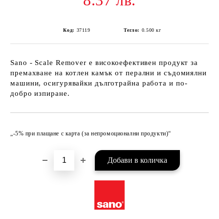
8.37 лв.
Код:
37119
Тегло:
0.500
кг
Sano - Scale Remover е високоефективен продукт за
премахване на котлен камък от перални и съдомиялни
машини, осигурявайки дълготрайна работа и по-
добро изпиране.
Добави в желани
„-5% при плащане с карта (за непромоционални продукти)“