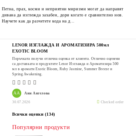
Петна, прах, косми и неприятни миризми могат да направят
дивана да изглежда захабен, дори когато е сравнително нов.
Научете как да разчетете кода на д...
LENOR ИЗГЛАЖДА И АРОМАТИЗИРА 500мл
EXOTIC BLOOM
Поръчката получи отлична оценка от клиента. Отлично оценени
са доставката и продуктите Lenor Изглажда и Ароматизира 500
мл в аромати Exotic Bloom, Ruby Jasmine, Summer Breeze и
Spring Awakening.
АА
Ани Ангелова
30.07.2026
Checked order
Всички оценки (134)
Популярни продукти