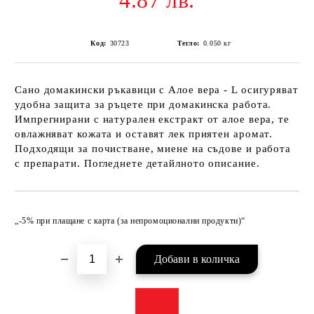
4.87 лв.
Код:
30723
Тегло:
0.050
кг
Сано домакински ръкавици с Алое вера - L осигуряват
удобна защита за ръцете при домакинска работа.
Импрегнирани с натурален екстракт от алое вера, те
овлажняват кожата и оставят лек приятен аромат.
Подходящи за почистване, миене на съдове и работа
с препарати. Погледнете детайлното описание.
Добави в желани
„-5% при плащане с карта (за непромоционални продукти)“