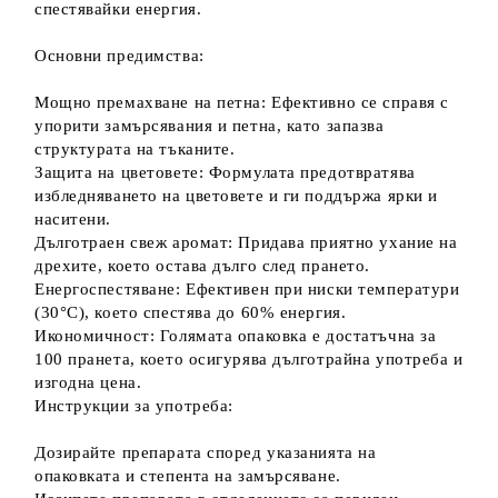
спестявайки енергия.
Основни предимства:
Мощно премахване на петна: Ефективно се справя с
упорити замърсявания и петна, като запазва
структурата на тъканите.
Защита на цветовете: Формулата предотвратява
избледняването на цветовете и ги поддържа ярки и
наситени.
Дълготраен свеж аромат: Придава приятно ухание на
дрехите, което остава дълго след прането.
Енергоспестяване: Ефективен при ниски температури
(30°C), което спестява до 60% енергия.
Икономичност: Голямата опаковка е достатъчна за
100 пранета, което осигурява дълготрайна употреба и
изгодна цена.
Инструкции за употреба:
Дозирайте препарата според указанията на
опаковката и степента на замърсяване.