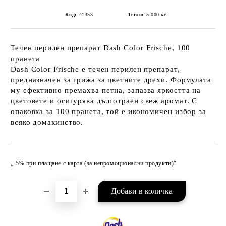
Код:
41353
Тегло:
5.000
кг
Течен перилен препарат Dash Color Frische, 100
пранета
Dash Color Frische е течен перилен препарат,
предназначен за грижа за цветните дрехи. Формулата
му ефективно премахва петна, запазва яркостта на
цветовете и осигурява дълготраен свеж аромат. С
опаковка за 100 пранета, той е икономичен избор за
всяко домакинство.
Добави в желани
„-5% при плащане с карта (за непромоционални продукти)“