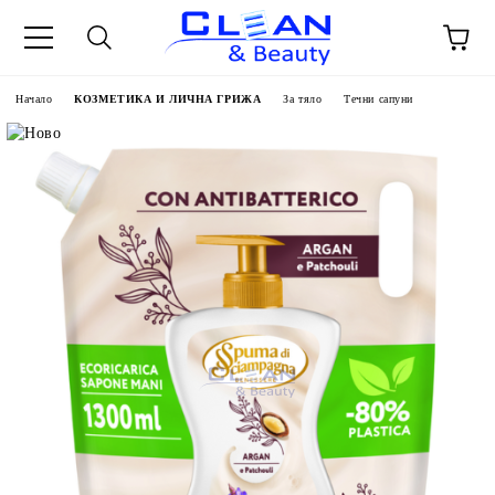
Начало
КОЗМЕТИКА И ЛИЧНА ГРИЖА
За тяло
Течни сапуни