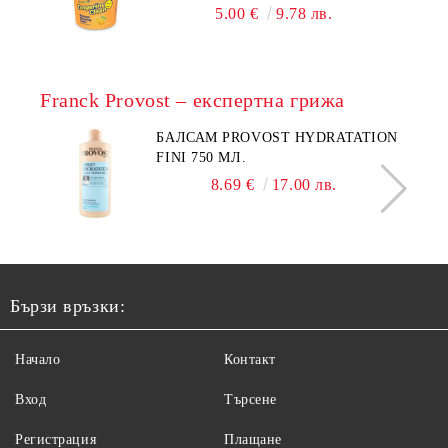
5.00 €
9.78 лв.
Franck Provost – експертна грижа
БАЛСАМ PROVOST HYDRATATION
FINI 750 МЛ.
8.69 €
17.00 лв.
Бързи връзки:
Начало
Контакт
Вход
Търсене
Регистрация
Плащане