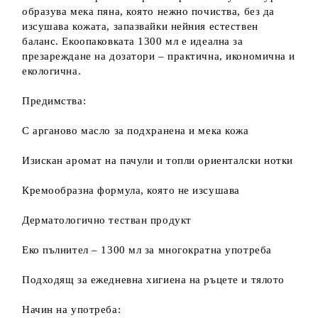
образува мека пяна, която нежно почиства, без да
изсушава кожата, запазвайки нейния естествен
баланс. Екоопаковката 1300 мл е идеална за
презареждане на дозатори – практична, икономична и
екологична.
Предимства:
С арганово масло за подхранена и мека кожа
Изискан аромат на пачули и топли ориенталски нотки
Кремообразна формула, която не изсушава
Дерматологично тестван продукт
Еко пълнител – 1300 мл за многократна употреба
Подходящ за ежедневна хигиена на ръцете и тялото
Начин на употреба: