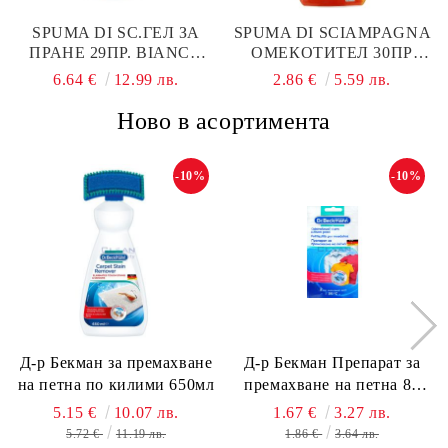
SPUMA DI SC.ГЕЛ ЗА
SPUMA DI SCIAMPAGNA
ПРАНЕ 29ПР. BIANCO
ОМЕКОТИТЕЛ 30ПР
PURO УНИВЕРСАЛ
600МЛ КОНЦ. SOFFIO
6.64 €
12.99 лв.
2.86 €
5.59 лв.
ПЛИК
D'ORIENTE
Ново в асортимента
-10%
-10%
Д-р Бекман за премахване
Д-р Бекман Препарат за
на петна по килими 650мл
премахване на петна 80
гр. Пауч
5.15 €
10.07 лв.
1.67 €
3.27 лв.
5.72 €
11.19 лв.
1.86 €
3.64 лв.