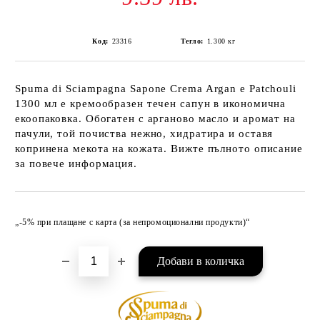
Код:
23316
Тегло:
1.300
кг
Spuma di Sciampagna Sapone Crema Argan e Patchouli
1300 мл е кремообразен течен сапун в икономична
екоопаковка. Обогатен с арганово масло и аромат на
пачули, той почиства нежно, хидратира и оставя
копринена мекота на кожата. Вижте пълното описание
за повече информация.
Добави в желани
„-5% при плащане с карта (за непромоционални продукти)“