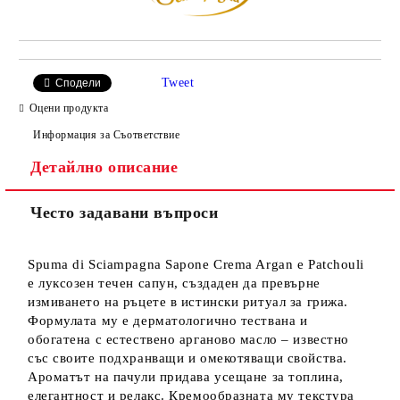
Tweet
Сподели
Оцени продукта
Информация за Съответствие
Детайлно описание
Често задавани въпроси
Spuma di Sciampagna Sapone Crema Argan e Patchouli
е луксозен течен сапун, създаден да превърне
измиването на ръцете в истински ритуал за грижа.
Формулата му е дерматологично тествана и
обогатена с естествено арганово масло – известно
със своите подхранващи и омекотяващи свойства.
Ароматът на пачули придава усещане за топлина,
елегантност и релакс. Кремообразната му текстура