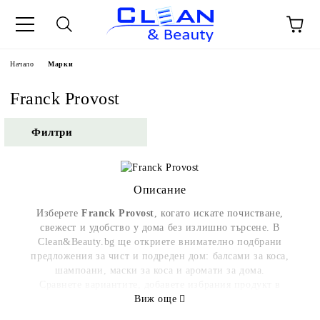
Начало
Марки
Franck Provost
Филтри
Описание
Изберете
Franck Provost
, когато искате почистване,
свежест и удобство у дома без излишно търсене. В
Clean&Beauty.bg ще откриете внимателно подбрани
предложения за чист и подреден дом: балсами за коса,
шампоани, маски за коса и аромати за дома.
Сравнете вариантите, добавете избрания продукт в
количката и поръчайте онлайн само с няколко клика.
Виж още
Възползвайте се от бърза доставка със Speedy.