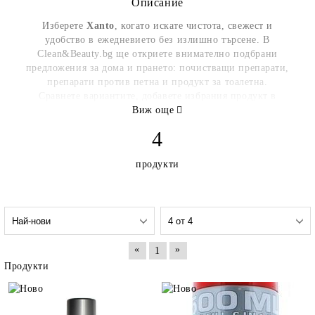
Описание
Изберете
Xanto
, когато искате чистота, свежест и
удобство в ежедневието без излишно търсене. В
Clean&Beauty.bg ще откриете внимателно подбрани
предложения за дома и прането: почистващи препарати,
препарати против петна и продукт за тоалетна.
Сравнете вариантите, добавете избрания продукт в
количката и поръчайте онлайн само с няколко клика.
Виж още
Възползвайте се от бърза доставка със Speedy.
4
Клийн ЕООД
info@cleanandbeauty.bg
продукти
029791616
София; бул. Цариградско шосе 425
«
»
1
Продукти